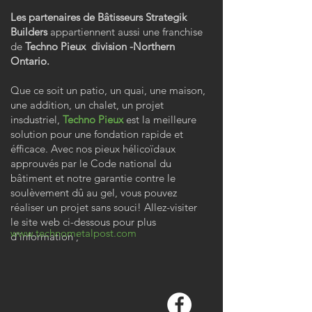
Les partenaires de Bâtisseurs Strategik
Builders
appartiennent aussi une franchise
de
Techno Pieux division -
Northern
Ontario.
Que ce soit un patio, un quai, une maison,
une addition, un chalet, un projet
insdustriel,
Techno Pieux
est la meilleure
solution pour une fondation rapide et
éfficace. Avec nos pieux hélicoïdaux
approuvés par le Code national du
bâtiment et notre garantie contre le
soulèvement dû au gel, vous pouvez
réaliser un projet sans souci! Allez-visiter
le site web ci-dessous pour plus
www.technometalpost.com
d'information ;