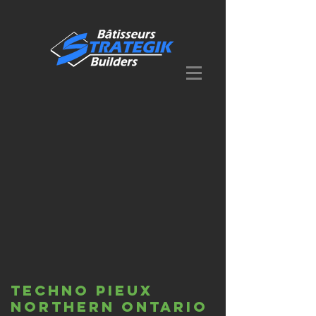
techno pIEUX
northern ontario