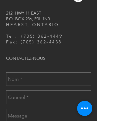
212, HWY 11 EAST
P.O. BOX 236, P0L 1N0
HEARST, ONTARIO
Tel:
(705) 362-4449
Fax:
(705) 362-4438
CONTACTEZ-NOUS